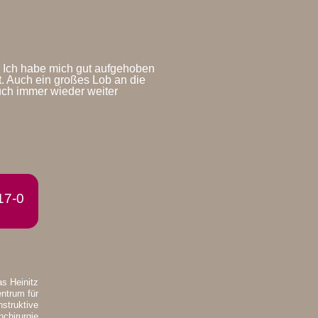
en. Ich habe mich gut aufgehoben
t. Auch ein großes Lob an die
uch immer wieder weiter
17-0
s Heinitz
ntrum für
struktive
nchirurgie