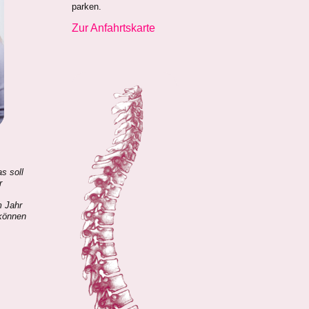
parken.
Zur Anfahrtskarte
s soll
r
m Jahr
 können