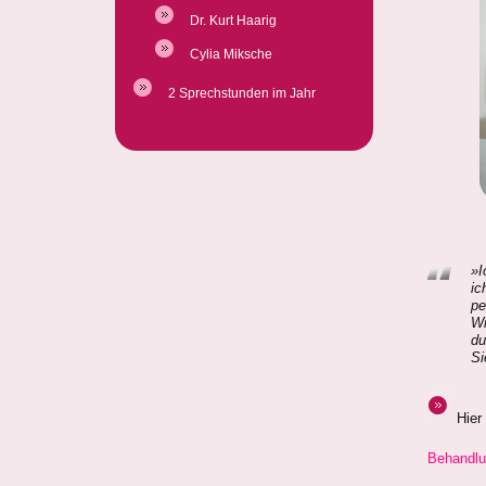
Dr. Kurt Haarig
Cylia Miksche
2 Sprechstunden im Jahr
»I
ic
pe
Wi
du
Si
Hier
Behandl