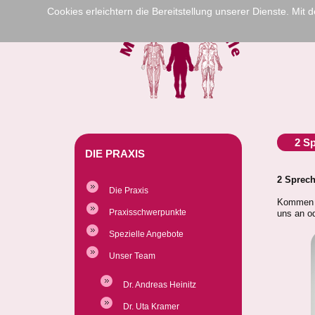
Cookies erleichtern die Bereitstellung unserer Dienste. Mit
2 S
DIE PRAXIS
2 Sprech
Die Praxis
Kommen S
Praxisschwerpunkte
uns an o
Spezielle Angebote
Unser Team
Dr. Andreas Heinitz
Dr. Uta Kramer