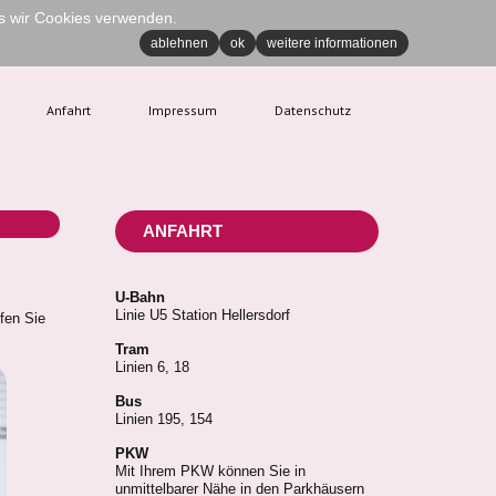
ss wir Cookies verwenden.
ablehnen
ok
weitere informationen
Anfahrt
Impressum
Datenschutz
ANFAHRT
U-Bahn
Linie U5 Station Hellersdorf
fen Sie
Tram
Linien 6, 18
Bus
Linien 195, 154
PKW
Mit Ihrem PKW können Sie in
unmittelbarer Nähe in den Parkhäusern