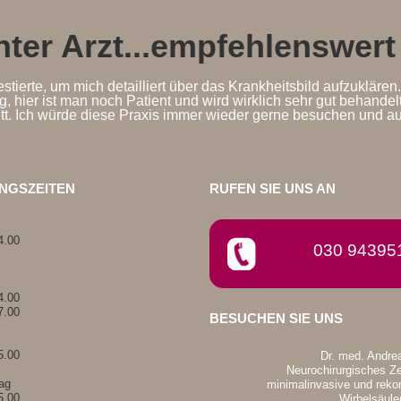
ter Arzt...empfehlenswert
estierte, um mich detailliert über das Krankheitsbild aufzuklär
g, hier ist man noch Patient und wird wirklich sehr gut behandel
tt. Ich würde diese Praxis immer wieder gerne besuchen und a
NGSZEITEN
RUFEN SIE UNS AN
4.00
030 94395
4.00
7.00
BESUCHEN SIE UNS
5.00
Dr. med. Andrea
Neurochirurgisches Ze
ag
minimalinvasive und rekon
5.00
Wirbelsäule