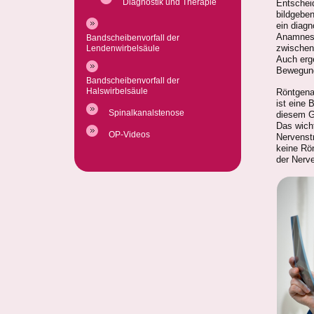
Diagnostik und Therapie
Entscheid
bildgeben
ein diag
Anamnese
Bandscheibenvorfall der
zwischen
Lendenwirbelsäule
Auch erge
Bewegung
Bandscheibenvorfall der
Halswirbelsäule
Röntgena
ist eine
Spinalkanalstenose
diesem G
Das wich
OP-Videos
Nervenst
keine Rö
der Nerv