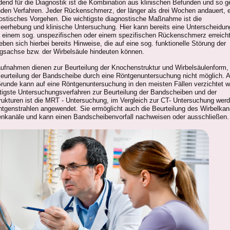
end für die Diagnostik ist die Kombination aus klinischen Befunden und so 
den Verfahren. Jeder Rückenschmerz, der länger als drei Wochen andauert, e
nostisches Vorgehen. Die wichtigste diagnostische Maßnahme ist die
erhebung und klinische Untersuchung. Hier kann bereits eine Unterscheidun
 einem sog. unspezifischen oder einem spezifischen Rückenschmerz erreich
ben sich hierbei bereits Hinweise, die auf eine sog. funktionelle Störung der
sachse bzw. der Wirbelsäule hindeuten können.
ufnahmen dienen zur Beurteilung der Knochenstruktur und Wirbelsäulenform,
 Beurteilung der Bandscheibe durch eine Röntgenuntersuchung nicht möglich. 
runde kann auf eine Röntgenuntersuchung in den meisten Fällen verzichtet w
tigste Untersuchungsverfahren zur Beurteilung der Bandscheiben und der
rukturen ist die MRT - Untersuchung, im Vergleich zur CT- Untersuchung werd
ntgenstrahlen angewendet. Sie ermöglicht auch die Beurteilung des Wirbelkan
enkanäle und kann einen Bandscheibenvorfall nachweisen oder ausschließen.