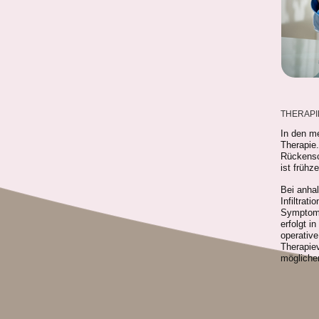
THERAPI
In den me
Therapie
Rückensc
ist früh
Bei anha
Infiltrat
Symptoma
erfolgt i
operativ
Therapie
möglichen