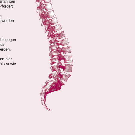
genannten
rfordert
g
t werden.
 hingegen
Aus
erden.
en hier
als sowie