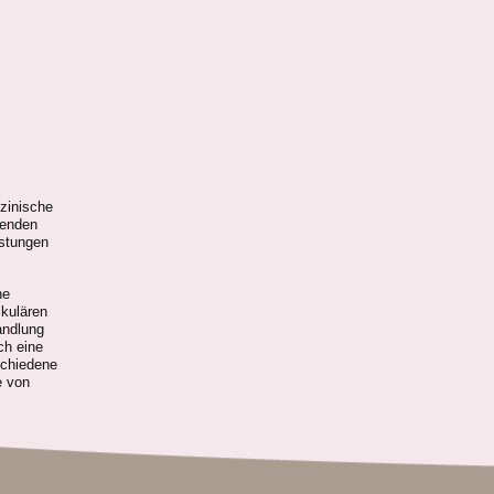
izinische
tenden
astungen
ne
ikulären
andlung
ch eine
schiedene
e von