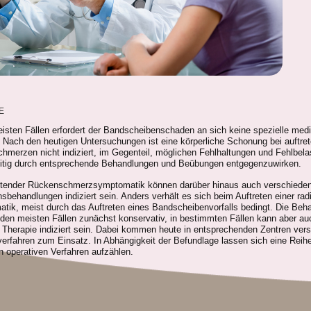
E
isten Fällen erfordert der Bandscheibenschaden an sich keine spezielle med
. Nach den heutigen Untersuchungen ist eine körperliche Schonung bei auftre
hmerzen nicht indiziert, im Gegenteil, möglichen Fehlhaltungen und Fehlbel
zeitig durch entsprechende Behandlungen und Beübungen entgegenzuwirken.
ltender Rückenschmerzsymptomatik können darüber hinaus auch verschiede
ionsbehandlungen indiziert sein. Anders verhält es sich beim Auftreten einer rad
tik, meist durch das Auftreten eines Bandscheibenvorfalls bedingt. Die Beh
n den meisten Fällen zunächst konservativ, in bestimmten Fällen kann aber au
e Therapie indiziert sein. Dabei kommen heute in entsprechenden Zentren ver
verfahren zum Einsatz. In Abhängigkeit der Befundlage lassen sich eine Reih
 operativen Verfahren aufzählen.